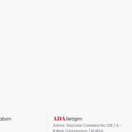
abım
İletişim
Adres: Gazcılar Caddesi No:128 / A -
B Blok Osmangazi / BURSA