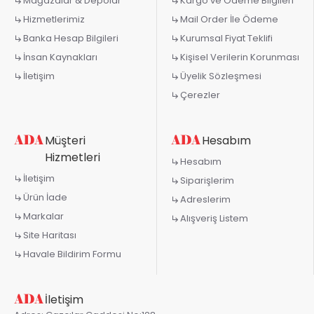
Mağazalar & Depolar
Kargo ve Ödeme Bilgileri
Hizmetlerimiz
Mail Order İle Ödeme
Banka Hesap Bilgileri
Kurumsal Fiyat Teklifi
İnsan Kaynakları
Kişisel Verilerin Korunması
İletişim
Üyelik Sözleşmesi
Çerezler
Müşteri
Hesabım
Hizmetleri
Hesabım
İletişim
Siparişlerim
Ürün İade
Adreslerim
Markalar
Alışveriş Listem
Site Haritası
Havale Bildirim Formu
İletişim